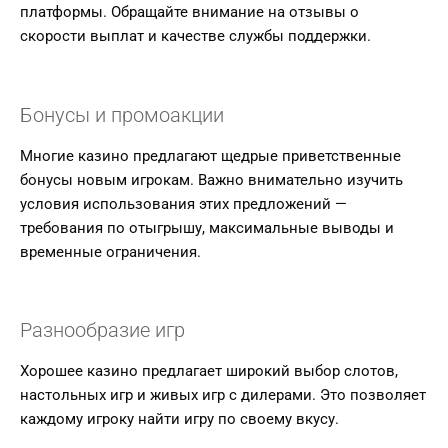
платформы. Обращайте внимание на отзывы о
скорости выплат и качестве службы поддержки.
Бонусы и промоакции
Многие казино предлагают щедрые приветственные
бонусы новым игрокам. Важно внимательно изучить
условия использования этих предложений —
требования по отыгрышу, максимальные выводы и
временные ограничения.
Разнообразие игр
Хорошее казино предлагает широкий выбор слотов,
настольных игр и живых игр с дилерами. Это позволяет
каждому игроку найти игру по своему вкусу.