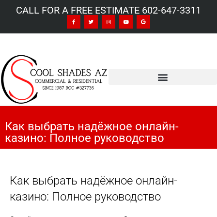
CALL FOR A FREE ESTIMATE 602-647-3311
Как выбрать надёжное онлайн-
казино: Полное руководство
Как выбрать надёжное онлайн-
казино: Полное руководство