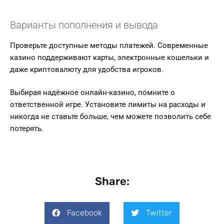
Варианты пополнения и вывода
Проверьте доступные методы платежей. Современные
казино поддерживают карты, электронные кошельки и
даже криптовалюту для удобства игроков.
Выбирая надёжное онлайн-казино, помните о
ответственной игре. Установите лимиты на расходы и
никогда не ставьте больше, чем можете позволить себе
потерять.
Share:
Facebook
Twitter