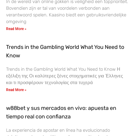
In de wereld van online gokken is veiligheid een topprioriteit.
Bovendien zijn er tal van voordelen verbonden aan
verantwoord spelen. Kaasino biedt een gebruiksvriendelijke
omgeving
Read More »
Trends in the Gambling World What You Need to
Know
Trends in the Gambling World What You Need to Know Η
εξέλιξη της Οι καλύτερες ξένες στοιχηματικές για Έλληνες
και τι προσφέρουν τεχνολογίας στα τυχερά
Read More »
w88bet y sus mercados en vivo: apuesta en
tiempo real con confianza
La experiencia de apostar en línea ha evolucionado