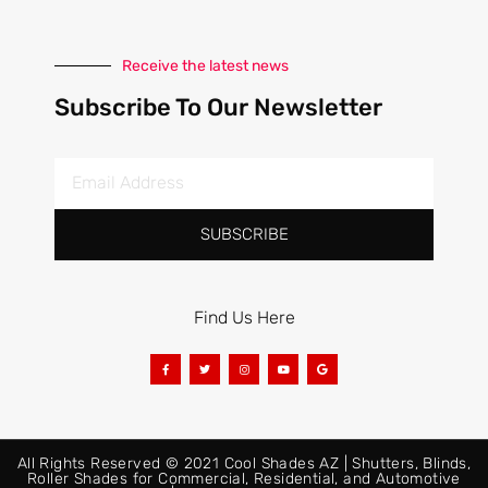
Receive the latest news
Subscribe To Our Newsletter
SUBSCRIBE
Find Us Here
All Rights Reserved © 2021 Cool Shades AZ | Shutters, Blinds,
Roller Shades for Commercial, Residential, and Automotive