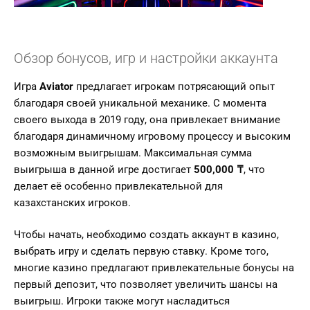
Обзор бонусов, игр и настройки аккаунта
Игра
Aviator
предлагает игрокам потрясающий опыт
благодаря своей уникальной механике. С момента
своего выхода в 2019 году, она привлекает внимание
благодаря динамичному игровому процессу и высоким
возможным выигрышам. Максимальная сумма
выигрыша в данной игре достигает
500,000 ₸
, что
делает её особенно привлекательной для
казахстанских игроков.
Чтобы начать, необходимо создать аккаунт в казино,
выбрать игру и сделать первую ставку. Кроме того,
многие казино предлагают привлекательные бонусы на
первый депозит, что позволяет увеличить шансы на
выигрыш. Игроки также могут насладиться