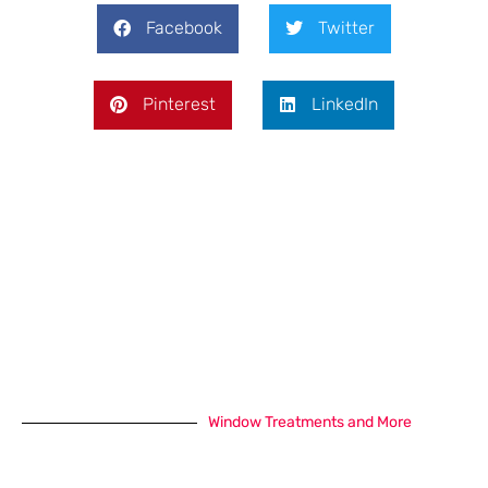
Facebook
Twitter
Pinterest
LinkedIn
Window Treatments and More