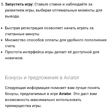
Запустить игру:
Ставьте ставки и наблюдайте за
развитием игры, выбирая оптимальные моменты для
вывода.
Быстрая регистрация позволяет начать играть за
считанные минуты.
Множество способов оплаты для удобного пополнения
счета.
Простота интерфейса игры делает её доступной для
новичков.
Бонусы и предложения в Aviator
Следующая информация поможет вам лучше понять
бонусы, предлагаемые в игре
Aviator
. Это даст вам
возможность максимально использовать
преимущества игры.