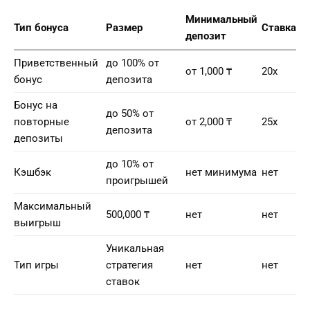
Минимальный
Тип бонуса
Размер
Ставка
депозит
Приветственный
до 100% от
от 1,000 ₸
20x
бонус
депозита
Бонус на
до 50% от
повторные
от 2,000 ₸
25x
депозита
депозиты
до 10% от
Кэшбэк
нет минимума
нет
проигрышей
Максимальный
500,000 ₸
нет
нет
выигрыш
Уникальная
Тип игры
стратегия
нет
нет
ставок