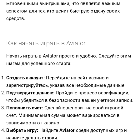
мгновенными выигрышами, что является важным
аспектом для тех, кто ценит быструю отдачу своих
средств.
Как начать играть в Aviator
Начать играть в Aviator просто и удобно. Следуйте этим
шагам для успешного старта:
Создать аккаунт:
Перейдите на сайт казино и
зарегистрируйтесь, указав все необходимые данные.
Подтвердить данные:
Пройдите процесс верификации,
чтобы убедиться в безопасности вашей учетной записи.
Пополнить счет:
Сделайте депозит на свой игровой
счет. Минимальная сумма может варьироваться в
зависимости от казино.
Выбрать игру:
Найдите
Aviator
среди доступных игр и
начните делать ставки.