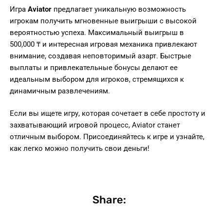
Игра
Aviator
предлагает уникальную возможность
игрокам получить мгновенные выигрыши с высокой
вероятностью успеха. Максимальный выигрыш в
500,000 ₸ и интересная игровая механика привлекают
внимание, создавая неповторимый азарт. Быстрые
выплаты и привлекательные бонусы делают ее
идеальным выбором для игроков, стремящихся к
динамичным развлечениям.
Если вы ищете игру, которая сочетает в себе простоту и
захватывающий игровой процесс, Aviator станет
отличным выбором. Присоединяйтесь к игре и узнайте,
как легко можно получить свои деньги!
Share: