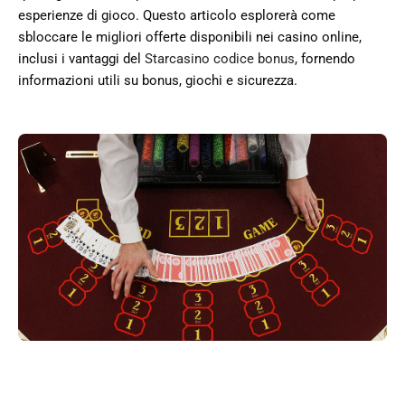
esperienze di gioco. Questo articolo esplorerà come
sbloccare le migliori offerte disponibili nei casino online,
inclusi i vantaggi del
Starcasino codice bonus
, fornendo
informazioni utili su bonus, giochi e sicurezza.