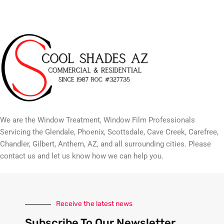
We are the Window Treatment, Window Film Professionals
Servicing the Glendale, Phoenix, Scottsdale, Cave Creek, Carefree,
Chandler, Gilbert, Anthem, AZ, and all surrounding cities. Please
contact us and let us know how we can help you.
Receive the latest news
Subscribe To Our Newsletter