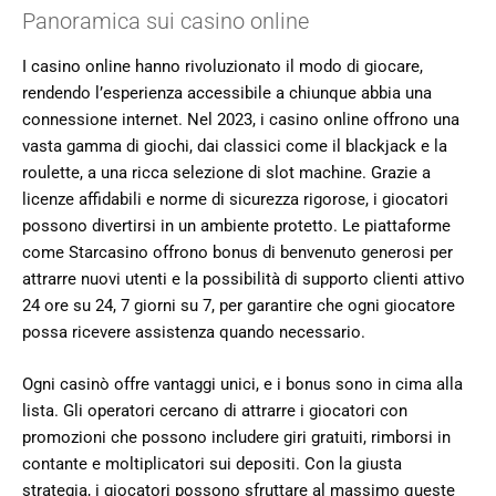
Panoramica sui casino online
I casino online hanno rivoluzionato il modo di giocare,
rendendo l’esperienza accessibile a chiunque abbia una
connessione internet. Nel 2023, i casino online offrono una
vasta gamma di giochi, dai classici come il blackjack e la
roulette, a una ricca selezione di slot machine. Grazie a
licenze affidabili e norme di sicurezza rigorose, i giocatori
possono divertirsi in un ambiente protetto. Le piattaforme
come Starcasino offrono bonus di benvenuto generosi per
attrarre nuovi utenti e la possibilità di supporto clienti attivo
24 ore su 24, 7 giorni su 7, per garantire che ogni giocatore
possa ricevere assistenza quando necessario.
Ogni casinò offre vantaggi unici, e i bonus sono in cima alla
lista. Gli operatori cercano di attrarre i giocatori con
promozioni che possono includere giri gratuiti, rimborsi in
contante e moltiplicatori sui depositi. Con la giusta
strategia, i giocatori possono sfruttare al massimo queste