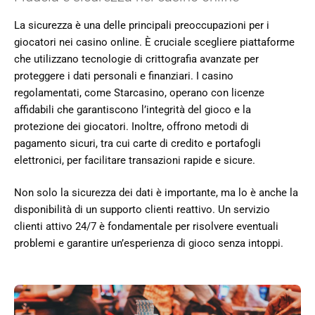
La sicurezza è una delle principali preoccupazioni per i
giocatori nei casino online. È cruciale scegliere piattaforme
che utilizzano tecnologie di crittografia avanzate per
proteggere i dati personali e finanziari. I casino
regolamentati, come Starcasino, operano con licenze
affidabili che garantiscono l’integrità del gioco e la
protezione dei giocatori. Inoltre, offrono metodi di
pagamento sicuri, tra cui carte di credito e portafogli
elettronici, per facilitare transazioni rapide e sicure.
Non solo la sicurezza dei dati è importante, ma lo è anche la
disponibilità di un supporto clienti reattivo. Un servizio
clienti attivo 24/7 è fondamentale per risolvere eventuali
problemi e garantire un’esperienza di gioco senza intoppi.