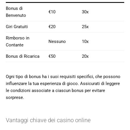
Bonus di
€10
30x
Benvenuto
Giri Gratuiti
€20
25x
Rimborso in
Nessuno
10x
Contante
Bonus di Ricarica
€50
20x
Ogni tipo di bonus ha i suoi requisiti specifici, che possono
influenzare la tua esperienza di gioco. Assicurati di leggere
le condizioni associate a ciascun bonus per evitare
sorprese.
Vantaggi chiave dei casino online