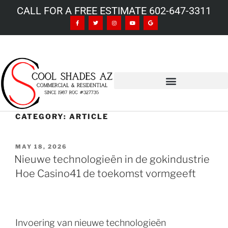
CALL FOR A FREE ESTIMATE 602-647-3311
CATEGORY:
ARTICLE
MAY 18, 2026
Nieuwe technologieën in de gokindustrie
Hoe Casino41 de toekomst vormgeeft
Invoering van nieuwe technologieën