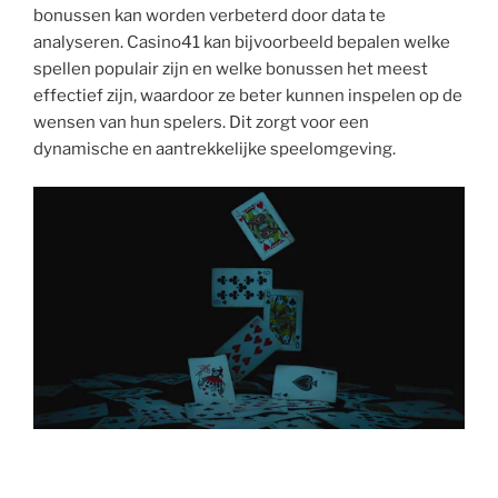
bonussen kan worden verbeterd door data te
analyseren. Casino41 kan bijvoorbeeld bepalen welke
spellen populair zijn en welke bonussen het meest
effectief zijn, waardoor ze beter kunnen inspelen op de
wensen van hun spelers. Dit zorgt voor een
dynamische en aantrekkelijke speelomgeving.