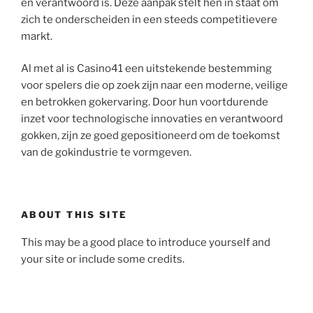
en verantwoord is. Deze aanpak stelt hen in staat om
zich te onderscheiden in een steeds competitievere
markt.
Al met al is Casino41 een uitstekende bestemming
voor spelers die op zoek zijn naar een moderne, veilige
en betrokken gokervaring. Door hun voortdurende
inzet voor technologische innovaties en verantwoord
gokken, zijn ze goed gepositioneerd om de toekomst
van de gokindustrie te vormgeven.
ABOUT THIS SITE
This may be a good place to introduce yourself and
your site or include some credits.