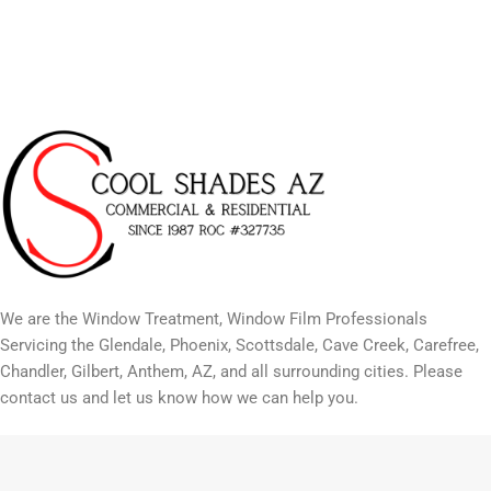
We are the Window Treatment, Window Film Professionals
Servicing the Glendale, Phoenix, Scottsdale, Cave Creek, Carefree,
Chandler, Gilbert, Anthem, AZ, and all surrounding cities. Please
contact us and let us know how we can help you.