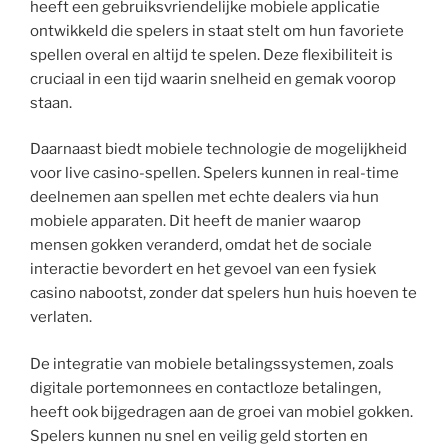
heeft een gebruiksvriendelijke mobiele applicatie
ontwikkeld die spelers in staat stelt om hun favoriete
spellen overal en altijd te spelen. Deze flexibiliteit is
cruciaal in een tijd waarin snelheid en gemak voorop
staan.
Daarnaast biedt mobiele technologie de mogelijkheid
voor live casino-spellen. Spelers kunnen in real-time
deelnemen aan spellen met echte dealers via hun
mobiele apparaten. Dit heeft de manier waarop
mensen gokken veranderd, omdat het de sociale
interactie bevordert en het gevoel van een fysiek
casino nabootst, zonder dat spelers hun huis hoeven te
verlaten.
De integratie van mobiele betalingssystemen, zoals
digitale portemonnees en contactloze betalingen,
heeft ook bijgedragen aan de groei van mobiel gokken.
Spelers kunnen nu snel en veilig geld storten en