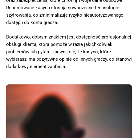
oraz zabezpieczenia, które chronią Twoje dane osobowe.
Renomowane kasyna stosują nowoczesne technologie
szyfrowania, co zminimalizuje ryzyko nieautoryzowanego
dostępu do konta gracza.
Dodatkowo, dobrym znakiem jest dostępność profesjonalnej
obsługi klienta, która pomoże w razie jakichkolwiek
problemów lub pytań. Upewnij się, że kasyno, które
wybierasz, ma pozytywne opinie od innych graczy, co stanowi
dodatkowy element zaufania.