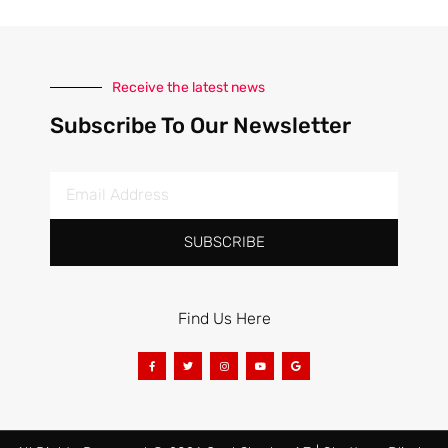
Receive the latest news
Subscribe To Our Newsletter
SUBSCRIBE
Find Us Here