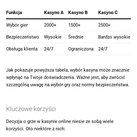
Funkcja
Kasyno A
Kasyno B
Kasyno C
Wybór gier
2000+
1500+
2500+
Bezpieczeństwo
Wysokie
Średnie
Bardzo wysokie
Obsługa klienta
24/7
Ograniczona
24/7
Jak pokazuje powyższa tabela, wybór kasyna może znacznie
wpłynąć na Twoje doświadczenia. Ważne jest, aby zwrócić
szczególną uwagę na wybór gry oraz normy bezpieczeństwa.
Kluczowe korzyści
Decyzja o grze w kasynie online niesie ze sobą wiele
korzyści. Oto niektóre z nich: