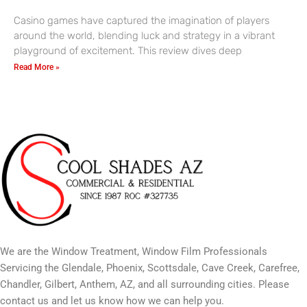
Casino games have captured the imagination of players
around the world, blending luck and strategy in a vibrant
playground of excitement. This review dives deep
Read More »
We are the Window Treatment, Window Film Professionals
Servicing the Glendale, Phoenix, Scottsdale, Cave Creek, Carefree,
Chandler, Gilbert, Anthem, AZ, and all surrounding cities. Please
contact us and let us know how we can help you.