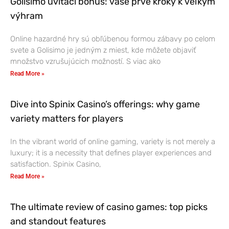
Golisimo uvítací bonus: vaše prvé kroky k veľkým
výhram
Online hazardné hry sú obľúbenou formou zábavy po celom
svete a Golisimo je jedným z miest, kde môžete objaviť
množstvo vzrušujúcich možností. S viac ako
Read More »
Dive into Spinix Casino’s offerings: why game
variety matters for players
In the vibrant world of online gaming, variety is not merely a
luxury; it is a necessity that defines player experiences and
satisfaction. Spinix Casino,
Read More »
The ultimate review of casino games: top picks
and standout features