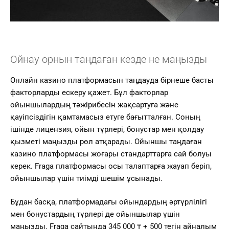
Ойнау орнын таңдаған кезде не маңызды
Онлайн казино платформасын таңдауда бірнеше басты
факторларды ескеру қажет. Бұл факторлар
ойыншылардың тәжірибесін жақсартуға және
қауіпсіздігін қамтамасыз етуге бағытталған. Соның
ішінде лицензия, ойын түрлері, бонустар мен қолдау
қызметі маңызды рөл атқарады. Ойыншы таңдаған
казино платформасы жоғары стандарттарға сай болуы
керек. Fraga платформасы осы талаптарға жауап беріп,
ойыншылар үшін тиімді шешім ұсынады.
Бұдан басқа, платформадағы ойындардың әртүрлілігі
мен бонустардың түрлері де ойыншылар үшін
маңызды. Fraga сайтында 345 000 ₸ + 500 тегін айналым