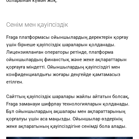
боларынан күмән жоқ.
Сенім мен қауіпсіздік
Fraga платформасы ойыншылардың деректерін қорғау
үшін бірнеше қауіпсіздік шараларын қолданады.
Лицензияланған операторы ретінде, платформа
ойыншылардың финанстық және жеке ақпараттарын
қорғауға міндетті. Ойыншылардың қауіпсіздігі мен
конфиденциалдығы жоғары деңгейде қамтамасыз
етілген.
Сайттың қауіпсіздік шаралары жайлы айтатын болсақ,
Fraga заманауи шифрлау технологияларын қолданады.
Бұл ойыншылардың ақшалары мен ақпараттарының
қорғалуы үшін аса маңызды. Ойыншылар өздерінің
жеке ақпаратының қауіпсіздігіне сенімді бола алады.