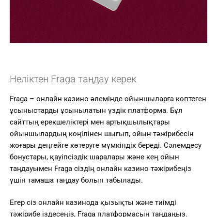
Неліктен Fraga таңдау керек
Fraga – онлайн казино әлемінде ойыншыларға көптеген
ұсыныстарды ұсынылатын үздік платформа. Бұл
сайттың ерекшеліктері мен артықшылықтары
ойыншылардың көңілінен шығып, ойын тәжірибесін
жоғары деңгейге көтеруге мүмкіндік береді. Сәлемдесу
бонустары, қауіпсіздік шаралары және кең ойын
таңдауымен Fraga сіздің онлайн казино тәжірибеңіз
үшін тамаша таңдау болып табылады.
Егер сіз онлайн казинода қызықты және тиімді
тәжірибе іздесеңіз, Fraga платформасын таңдаңыз.