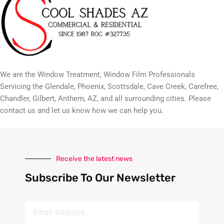
We are the Window Treatment, Window Film Professionals
Servicing the Glendale, Phoenix, Scottsdale, Cave Creek, Carefree,
Chandler, Gilbert, Anthem, AZ, and all surrounding cities. Please
contact us and let us know how we can help you.
Receive the latest news
Subscribe To Our Newsletter