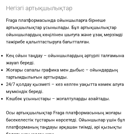
Негізгі артықшылықтар
Fraga платформасында ойыншыларға бірнеше
артықшылықтар ұсынылады. Бұл артықшылықтар
ойыншылардың көңілінен шығуға және ұзақ мерзімді
тәжірибе қалыптастыруға бағытталған.
Кең ойын таңдау – ойыншылардың әртүрлі талғамына
жауап береді.
Жоғары сапалы графика мен дыбыс – ойындардың
тартымдылығын арттырады.
24/7 қолдау қызметі – кез келген уақытта көмек алуға
мүмкіндік береді.
Кэшбэк ұсыныстары – жоғалтуларды азайтады.
Осы артықшылықтар Fraga платформасының жоғары
бәсекелестік тұстарын көрсетеді. Ойыншылар үшін бұл
платформаның таңдауы әрқашан тиімді, әрі қызықты