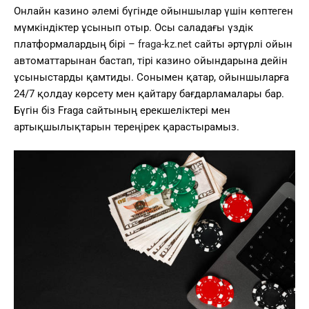
Онлайн казино әлемі бүгінде ойыншылар үшін көптеген
мүмкіндіктер ұсынып отыр. Осы саладағы үздік
платформалардың бірі –
fraga-kz.net
сайты әртүрлі ойын
автоматтарынан бастап, тірі казино ойындарына дейін
ұсыныстарды қамтиды. Сонымен қатар, ойыншыларға
24/7 қолдау көрсету мен қайтару бағдарламалары бар.
Бүгін біз Fraga сайтының ерекшеліктері мен
артықшылықтарын тереңірек қарастырамыз.