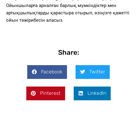
Ойыншыларға арналған барлық мүмкіндіктер мен
артықшылықтарды қарастыра отырып, өзіңізге қажетті
ойын тәжірибесін аласыз.
Share:
Facebook
Twitter
Pinterest
LinkedIn