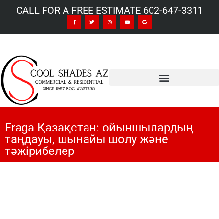
CALL FOR A FREE ESTIMATE 602-647-3311
Fraga Қазақстан: ойыншылардың
таңдауы, шынайы шолу және
тәжірибелер