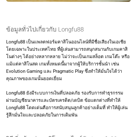
ข้อมูลทั่วไปเกี่ยวกับ Longfu88
Longfu88 เป็นแพลตฟอร์มคาสิโนออนไลน์ที่มีชื่อเสียงในเอเชีย
โดยเฉพาะในประเทศไทย ที่ผู้เล่นสามารถสนุกสนานกับเกมคาสิ
โนต่างๆ ได้อย่างหลากหลาย ไม่ว่าจะเป็นเกมสล็อต เกมโต๊ะ หรือ
แม้แต่คาสิโนสด เกมทั้งหมดนี้มาจากผู้ให้บริการชั้นนำ เช่น
Evolution Gaming และ Pragmatic Play ซึ่งทำให้มั่นใจได้ว่า
คุณภาพของเกมนั้นยอดเยี่ยม
Longfu88 ยังมีระบบการเงินที่ปลอดภัย รองรับการทำธุรกรรม
ผ่านบัญชีธนาคารและบัตรเครดิต/เดบิต ข้อแตกต่างที่ทำให้
Longfu88 โดดเด่นคือการสนับสนุนลูกค้าอย่างเต็มที่ ทำให้ผู้เล่น
รู้สึกมั่นใจและปลอดภัยในการเดิมพัน