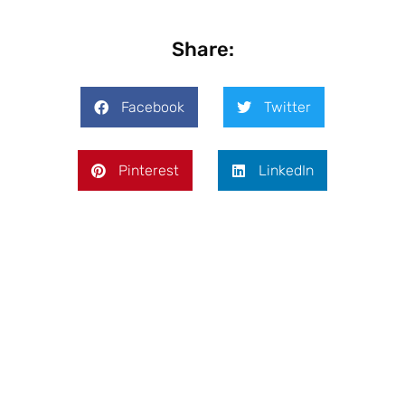
Share:
Facebook
Twitter
Pinterest
LinkedIn