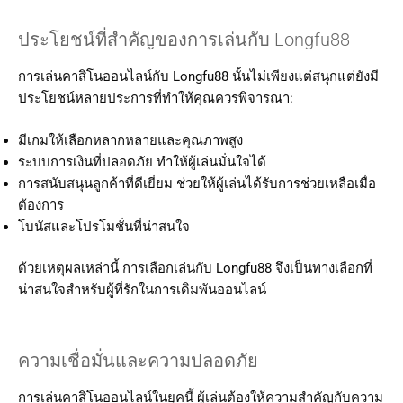
ประโยชน์ที่สำคัญของการเล่นกับ Longfu88
การเล่นคาสิโนออนไลน์กับ Longfu88 นั้นไม่เพียงแต่สนุกแต่ยังมี
ประโยชน์หลายประการที่ทำให้คุณควรพิจารณา:
มีเกมให้เลือกหลากหลายและคุณภาพสูง
ระบบการเงินที่ปลอดภัย ทำให้ผู้เล่นมั่นใจได้
การสนับสนุนลูกค้าที่ดีเยี่ยม ช่วยให้ผู้เล่นได้รับการช่วยเหลือเมื่อ
ต้องการ
โบนัสและโปรโมชั่นที่น่าสนใจ
ด้วยเหตุผลเหล่านี้ การเลือกเล่นกับ Longfu88 จึงเป็นทางเลือกที่
น่าสนใจสำหรับผู้ที่รักในการเดิมพันออนไลน์
ความเชื่อมั่นและความปลอดภัย
การเล่นคาสิโนออนไลน์ในยุคนี้ ผู้เล่นต้องให้ความสำคัญกับความ