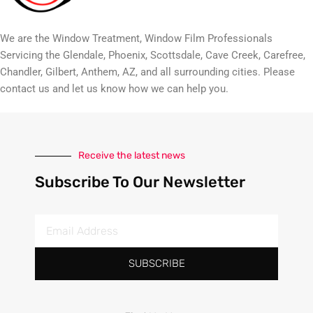
We are the Window Treatment, Window Film Professionals
Servicing the Glendale, Phoenix, Scottsdale, Cave Creek, Carefree,
Chandler, Gilbert, Anthem, AZ, and all surrounding cities. Please
contact us and let us know how we can help you.
Receive the latest news
Subscribe To Our Newsletter
SUBSCRIBE