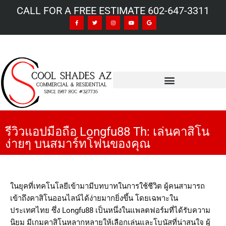
CALL FOR A FREE ESTIMATE 602-647-3311
รีวิวแอปมือถือ Longfu88 Th: เล่นคาสิโน
ง่ายๆ บนสมาร์ทโฟนของคุณ
ในยุคที่เทคโนโลยีเข้ามามีบทบาทในการใช้ชีวิต ผู้คนสามารถ
เข้าถึงคาสิโนออนไลน์ได้ง่ายมากยิ่งขึ้น โดยเฉพาะใน
ประเทศไทย ซึ่ง Longfu88 เป็นหนึ่งในแพลตฟอร์มที่ได้รับความ
นิยม มีเกมคาสิโนหลากหลายให้เลือกเล่นและโบนัสที่น่าสนใจ ผู้