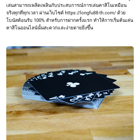
เล่นสามารถเพลิดเพลินกับประสบการณ์การเล่นคาสิโนเหมือน
จริงทุกที่ทุกเวลา ผ่านเว็บไซต์
https://longfu88-th.com/
ด้วย
โบนัสต้อนรับ 100% สำหรับการฝากครั้งแรก ทำให้การเริ่มต้นเล่น
คาสิโนออนไลน์นั้นสะดวกและง่ายดายยิ่งขึ้น