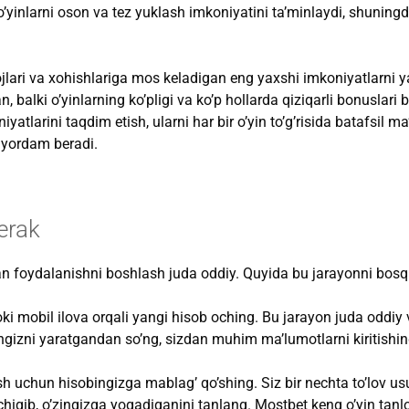
o’yinlarni oson va tez yuklash imkoniyatini ta’minlaydi, shuning
ojlari va xohishlariga mos keladigan eng yaxshi imkoniyatlarni y
 balki o’yinlarning ko’pligi va ko’p hollarda qiziqarli bonuslari b
atlarini taqdim etish, ularni har bir o’yin to’g’risida batafsil m
a yordam beradi.
erak
n foydalanishni boshlash juda oddiy. Quyida bu jarayonni bosq
ki mobil ilova orqali yangi hisob oching. Bu jarayon juda oddiy 
gizni yaratgandan so’ng, sizdan muhim ma’lumotlarni kiritishingi
ish uchun hisobingizga mablag’ qo’shing. Siz bir nechta to’lov u
 chiqib, o’zingizga yoqadiganini tanlang. Mostbet keng o’yin tanlov