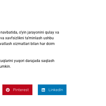
 navbatida, o’yin jarayonini qulay va
r va xavfsizlikni ta’minlash ushbu
vatlash xizmatlari bilan har doim
tuqlarini yuqori darajada saqlash
mumkin.
Pinterest
LinkedIn