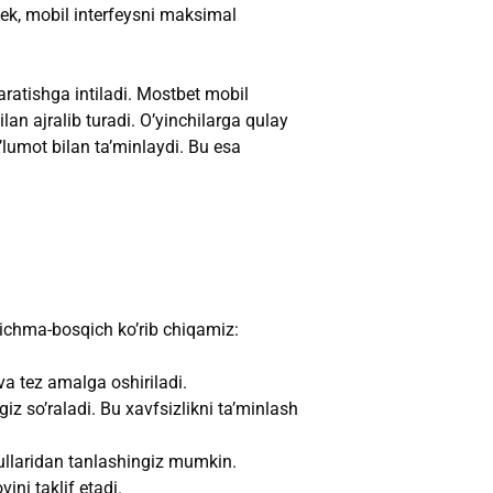
dek, mobil interfeysni maksimal
aratishga intiladi. Mostbet mobil
ilan ajralib turadi. O’yinchilarga qulay
a’lumot bilan ta’minlaydi. Bu esa
ichma-bosqich ko’rib chiqamiz:
va tez amalga oshiriladi.
z so’raladi. Bu xavfsizlikni ta’minlash
sullaridan tanlashingiz mumkin.
ini taklif etadi.