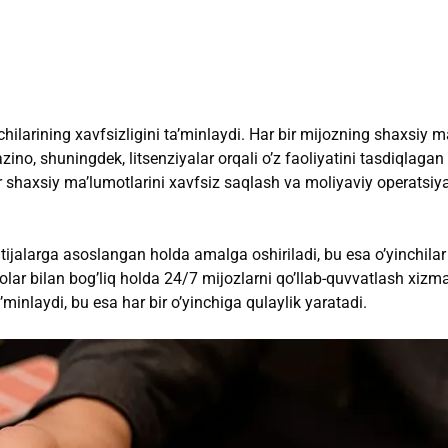
ilarining xavfsizligini ta’minlaydi. Har bir mijozning shaxsiy ma
o, shuningdek, litsenziyalar orqali o’z faoliyatini tasdiqlagan 
r shaxsiy ma’lumotlarini xavfsiz saqlash va moliyaviy operatsiy
natijalarga asoslangan holda amalga oshiriladi, bu esa o’yinchil
 bilan bog’liq holda 24/7 mijozlarni qo’llab-quvvatlash xizma
inlaydi, bu esa har bir o’yinchiga qulaylik yaratadi.