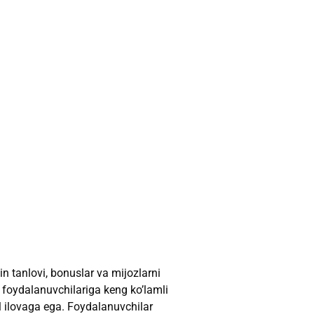
in tanlovi, bonuslar va mijozlarni
z foydalanuvchilariga keng ko’lamli
il ilovaga ega. Foydalanuvchilar