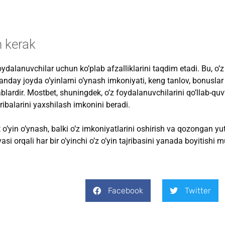
h kerak
dalanuvchilar uchun ko’plab afzalliklarini taqdim etadi. Bu, o’z
r qanday joyda o’yinlarni o’ynash imkoniyati, keng tanlov, bonusla
lardir. Mostbet, shuningdek, o’z foydalanuvchilarini qo’llab-quv
ajribalarini yaxshilash imkonini beradi.
o’yin o’ynash, balki o’z imkoniyatlarini oshirish va qozongan yu
si orqali har bir o’yinchi o’z o’yin tajribasini yanada boyitishi 
Facebook
Twitter