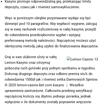
Kasyno promuje odpowiedzialną grę, przekazując limity
depozytu, czasu jak i również samowykluczenie.
Więc w poniższym obrębie przyznawane wydaje się być
dziewięć pod 10 paragrafów. Aby wypłacić wygrane, zaloguj
się w swej rachunek rozliczeniowy w całej kasynie, przejdź
do odwiedzenia przedsiębiorstw wypłat i wytypuj
preferowaną metodę należności. Najczęściej możesz użyć
identycznej metody, jaką użyłeś do finalizowania depozytów.
Graj w swe ulubione sloty w całej
Lemon Kasyno oraz otrzymuj
poboczny ruch gotówki przy jednym spotkaniu w tygodniu.
Dokonaj drugiego depozytu oraz odbierz premia stu% do
odwiedzenia 1500zł jak i również setka Darmowych Spinów.
© 2025 lemon-casino-bet.com kasyno ｜ Wszelkie
uprawnienia zastrzeżone. Całkowita przebieg weryfikacji
najczęściej kończy się zbytnio jednego poranka, jednak
wyłącznie o ile dokumenty zostały poprawnie wręczone.