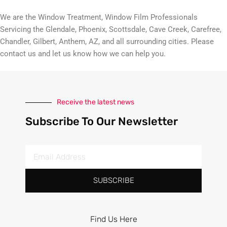
We are the Window Treatment, Window Film Professionals
Servicing the Glendale, Phoenix, Scottsdale, Cave Creek, Carefree,
Chandler, Gilbert, Anthem, AZ, and all surrounding cities. Please
contact us and let us know how we can help you.
Receive the latest news
Subscribe To Our Newsletter
SUBSCRIBE
Find Us Here