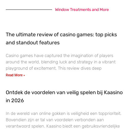
Window Treatments and More
The ultimate review of casino games: top picks
and standout features
Casino games have captured the imagination of players
around the world, blending luck and strategy in a vibrant
playground of excitement. This review dives deep
Read More »
Ontdek de voordelen van veilig spelen bij Kaasino
in 2026
In de wereld van online gokken is veiligheid een topprioriteit.
Bovendien zijn er tal van voordelen verbonden aan
verantwoord spelen. Kaasino biedt een gebruiksvriendelijke