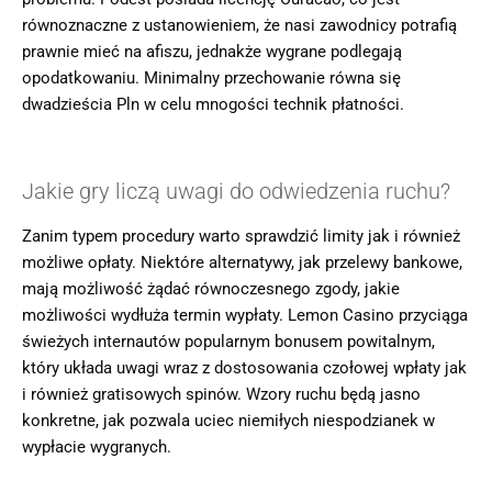
równoznaczne z ustanowieniem, że nasi zawodnicy potrafią
prawnie mieć na afiszu, jednakże wygrane podlegają
opodatkowaniu. Minimalny przechowanie równa się
dwadzieścia Pln w celu mnogości technik płatności.
Jakie gry liczą uwagi do odwiedzenia ruchu?
Zanim typem procedury warto sprawdzić limity jak i również
możliwe opłaty. Niektóre alternatywy, jak przelewy bankowe,
mają możliwość żądać równoczesnego zgody, jakie
możliwości wydłuża termin wypłaty. Lemon Casino przyciąga
świeżych internautów popularnym bonusem powitalnym,
który układa uwagi wraz z dostosowania czołowej wpłaty jak
i również gratisowych spinów. Wzory ruchu będą jasno
konkretne, jak pozwala uciec niemiłych niespodzianek w
wypłacie wygranych.