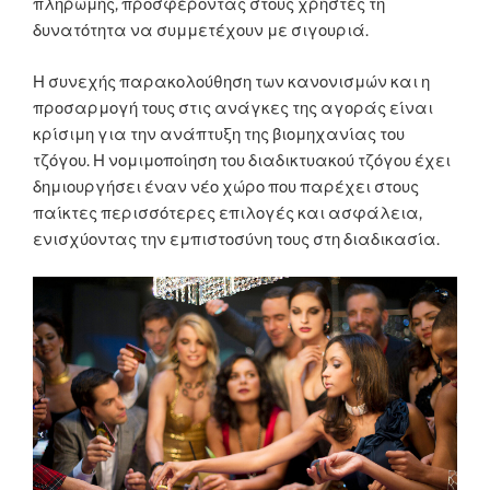
πληρωμής, προσφέροντας στους χρήστες τη
δυνατότητα να συμμετέχουν με σιγουριά.
Η συνεχής παρακολούθηση των κανονισμών και η
προσαρμογή τους στις ανάγκες της αγοράς είναι
κρίσιμη για την ανάπτυξη της βιομηχανίας του
τζόγου. Η νομιμοποίηση του διαδικτυακού τζόγου έχει
δημιουργήσει έναν νέο χώρο που παρέχει στους
παίκτες περισσότερες επιλογές και ασφάλεια,
ενισχύοντας την εμπιστοσύνη τους στη διαδικασία.