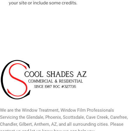
your site or include some credits.
We are the Window Treatment, Window Film Professionals
Servicing the Glendale, Phoenix, Scottsdale, Cave Creek, Carefree,
Chandler, Gilbert, Anthem, AZ, and all surrounding cities. Please