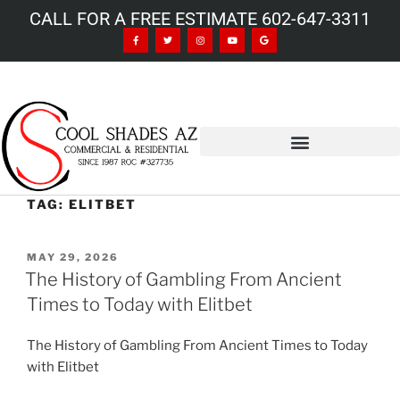
CALL FOR A FREE ESTIMATE 602-647-3311
TAG:
ELITBET
MAY 29, 2026
The History of Gambling From Ancient
Times to Today with Elitbet
The History of Gambling From Ancient Times to Today
with Elitbet