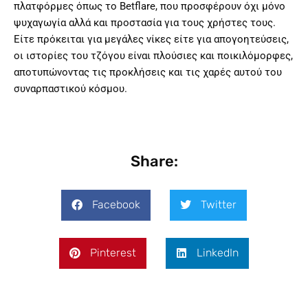
πλατφόρμες όπως το Betflare, που προσφέρουν όχι μόνο
ψυχαγωγία αλλά και προστασία για τους χρήστες τους.
Είτε πρόκειται για μεγάλες νίκες είτε για απογοητεύσεις,
οι ιστορίες του τζόγου είναι πλούσιες και ποικιλόμορφες,
αποτυπώνοντας τις προκλήσεις και τις χαρές αυτού του
συναρπαστικού κόσμου.
Share:
Facebook
Twitter
Pinterest
LinkedIn