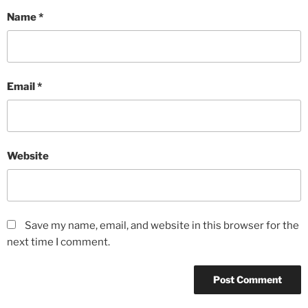
Name
*
Email
*
Website
Save my name, email, and website in this browser for the
next time I comment.