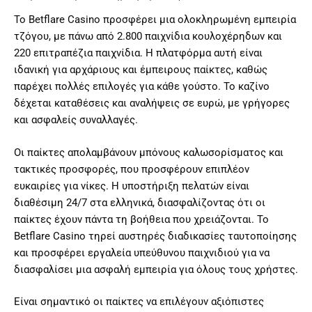
Το Betflare Casino προσφέρει μια ολοκληρωμένη εμπειρία
τζόγου, με πάνω από 2.800 παιχνίδια κουλοχέρηδων και
220 επιτραπέζια παιχνίδια. Η πλατφόρμα αυτή είναι
ιδανική για αρχάριους και έμπειρους παίκτες, καθώς
παρέχει πολλές επιλογές για κάθε γούστο. Το καζίνο
δέχεται καταθέσεις και αναλήψεις σε ευρώ, με γρήγορες
και ασφαλείς συναλλαγές.
Οι παίκτες απολαμβάνουν μπόνους καλωσορίσματος και
τακτικές προσφορές, που προσφέρουν επιπλέον
ευκαιρίες για νίκες. Η υποστήριξη πελατών είναι
διαθέσιμη 24/7 στα ελληνικά, διασφαλίζοντας ότι οι
παίκτες έχουν πάντα τη βοήθεια που χρειάζονται. Το
Betflare Casino τηρεί αυστηρές διαδικασίες ταυτοποίησης
και προσφέρει εργαλεία υπεύθυνου παιχνιδιού για να
διασφαλίσει μια ασφαλή εμπειρία για όλους τους χρήστες.
Είναι σημαντικό οι παίκτες να επιλέγουν αξιόπιστες