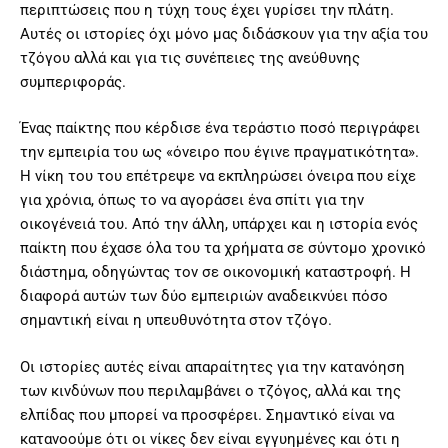
περιπτώσεις που η τύχη τους έχει γυρίσει την πλάτη.
Αυτές οι ιστορίες όχι μόνο μας διδάσκουν για την αξία του
τζόγου αλλά και για τις συνέπειες της ανεύθυνης
συμπεριφοράς.
Ένας παίκτης που κέρδισε ένα τεράστιο ποσό περιγράφει
την εμπειρία του ως «όνειρο που έγινε πραγματικότητα».
Η νίκη του του επέτρεψε να εκπληρώσει όνειρα που είχε
για χρόνια, όπως το να αγοράσει ένα σπίτι για την
οικογένειά του. Από την άλλη, υπάρχει και η ιστορία ενός
παίκτη που έχασε όλα του τα χρήματα σε σύντομο χρονικό
διάστημα, οδηγώντας τον σε οικονομική καταστροφή. Η
διαφορά αυτών των δύο εμπειριών αναδεικνύει πόσο
σημαντική είναι η υπευθυνότητα στον τζόγο.
Οι ιστορίες αυτές είναι απαραίτητες για την κατανόηση
των κινδύνων που περιλαμβάνει ο τζόγος, αλλά και της
ελπίδας που μπορεί να προσφέρει. Σημαντικό είναι να
κατανοούμε ότι οι νίκες δεν είναι εγγυημένες και ότι η