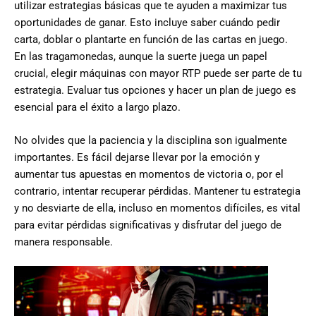
utilizar estrategias básicas que te ayuden a maximizar tus
oportunidades de ganar. Esto incluye saber cuándo pedir
carta, doblar o plantarte en función de las cartas en juego.
En las tragamonedas, aunque la suerte juega un papel
crucial, elegir máquinas con mayor RTP puede ser parte de tu
estrategia. Evaluar tus opciones y hacer un plan de juego es
esencial para el éxito a largo plazo.
No olvides que la paciencia y la disciplina son igualmente
importantes. Es fácil dejarse llevar por la emoción y
aumentar tus apuestas en momentos de victoria o, por el
contrario, intentar recuperar pérdidas. Mantener tu estrategia
y no desviarte de ella, incluso en momentos difíciles, es vital
para evitar pérdidas significativas y disfrutar del juego de
manera responsable.