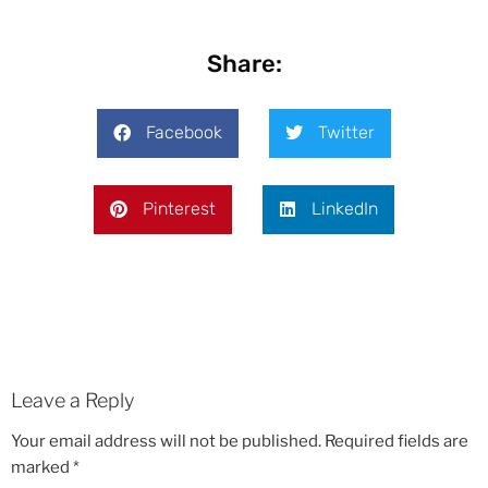
Share:
Facebook
Twitter
Pinterest
LinkedIn
Leave a Reply
Your email address will not be published.
Required fields are
marked
*