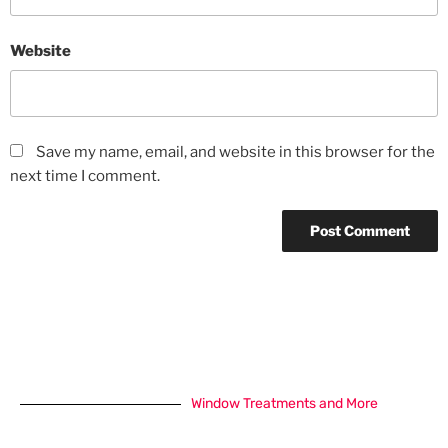
Website
Save my name, email, and website in this browser for the
next time I comment.
Window Treatments and More