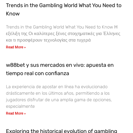
Trends in the Gambling World What You Need to
Know
Trends in the Gambling World What You Need to Know Η
εξέλιξη της Οι καλύτερες ξένες στοιχηματικές για Έλληνες
και τι προσφέρουν τεχνολογίας στα τυχερά
Read More »
w88bet y sus mercados en vivo: apuesta en
tiempo real con confianza
La experiencia de apostar en línea ha evolucionado
drásticamente en los últimos años, permitiendo a los
jugadores disfrutar de una amplia gama de opciones,
especialmente
Read More »
Exploring the historical evolution of gambling