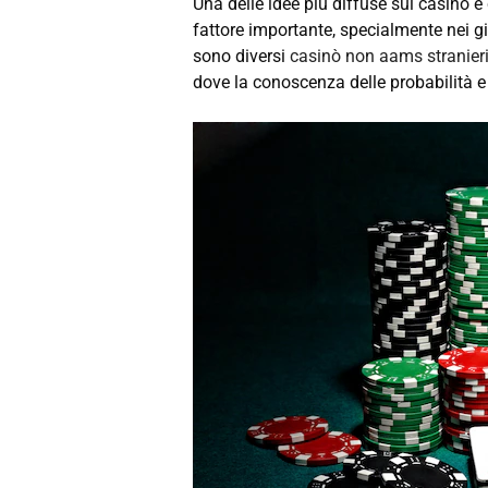
Una delle idee più diffuse sui casinò 
fattore importante, specialmente nei gi
sono diversi
casinò non aams stranier
dove la conoscenza delle probabilità e 