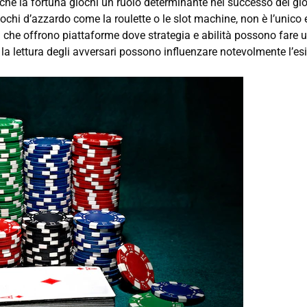
è che la fortuna giochi un ruolo determinante nel successo del gi
ochi d’azzardo come la roulette o le slot machine, non è l’unico e
i
che offrono piattaforme dove strategia e abilità possono fare 
la lettura degli avversari possono influenzare notevolmente l’esi