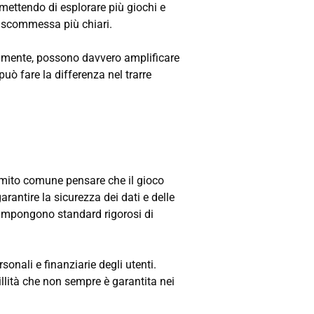
mettendo di esplorare più giochi e
di scommessa più chiari.
giamente, possono davvero amplificare
uò fare la differenza nel trarre
n mito comune pensare che il gioco
arantire la sicurezza dei dati e delle
e impongono standard rigorosi di
onali e finanziarie degli utenti.
illità che non sempre è garantita nei