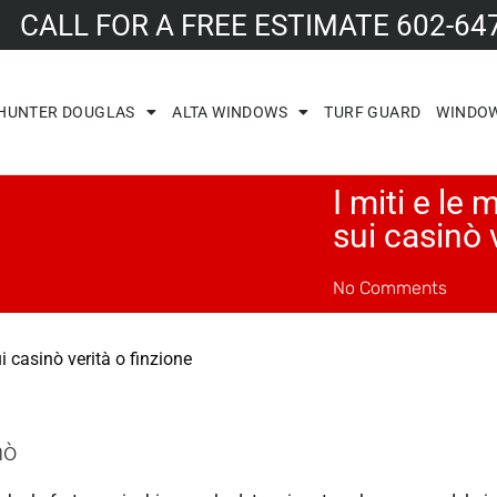
CALL FOR A FREE ESTIMATE 602-64
HUNTER DOUGLAS
ALTA WINDOWS
TURF GUARD
WINDOW
I miti e le
sui casinò 
No Comments
i casinò verità o finzione
nò