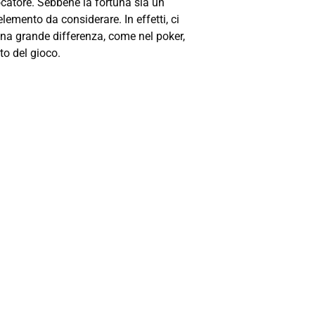
ocatore. Sebbene la fortuna sia un
lemento da considerare. In effetti, ci
una grande differenza, come nel poker,
to del gioco.