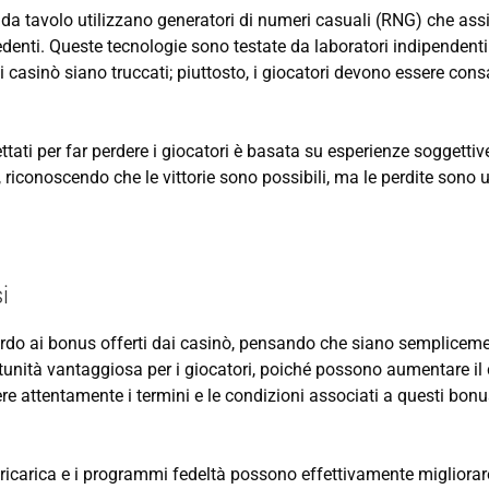
i da tavolo utilizzano generatori di numeri casuali (RNG) che ass
ti. Queste tecnologie sono testate da laboratori indipendenti pe
 casinò siano truccati; piuttosto, i giocatori devono essere consa
tati per far perdere i giocatori è basata su esperienze soggettiv
 riconoscendo che le vittorie sono possibili, ma le perdite sono u
i
rdo ai bonus offerti dai casinò, pensando che siano semplicement
unità vantaggiosa per i giocatori, poiché possono aumentare il cap
ere attentamente i termini e le condizioni associati a questi bon
 ricarica e i programmi fedeltà possono effettivamente migliorare