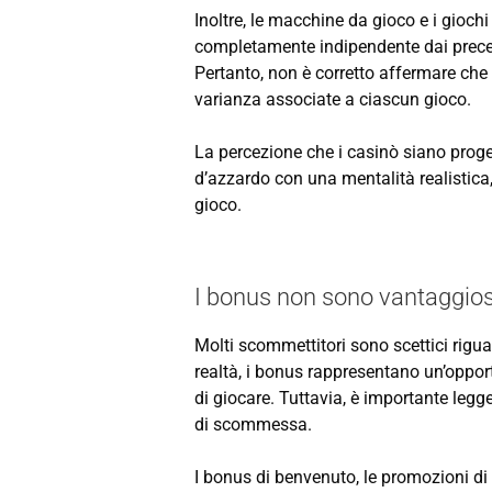
Inoltre, le macchine da gioco e i gioch
completamente indipendente dai preceden
Pertanto, non è corretto affermare che i
varianza associate a ciascun gioco.
La percezione che i casinò siano proget
d’azzardo con una mentalità realistica,
gioco.
I bonus non sono vantaggios
Molti scommettitori sono scettici rigua
realtà, i bonus rappresentano un’opport
di giocare. Tuttavia, è importante legg
di scommessa.
I bonus di benvenuto, le promozioni di