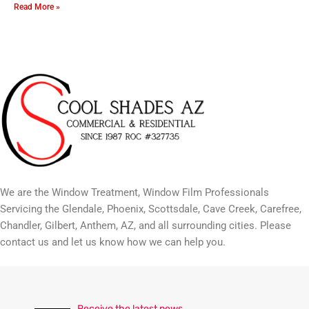
Read More »
We are the Window Treatment, Window Film Professionals
Servicing the Glendale, Phoenix, Scottsdale, Cave Creek, Carefree,
Chandler, Gilbert, Anthem, AZ, and all surrounding cities. Please
contact us and let us know how we can help you.
Receive the latest news