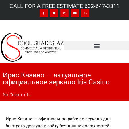
CALL FOR A FREE ESTIMATE 602-647-3311
Ирис Казино — актуальное
официальное зеркало Iris Casino
No Comments
Ирис Казино — официальное рабочее зеркало для
быстрого доступа к сайту без лишних сложностей.