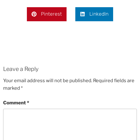
Pinterest
LinkedIn
Leave a Reply
Your email address will not be published.
Required fields are
marked
*
Comment
*