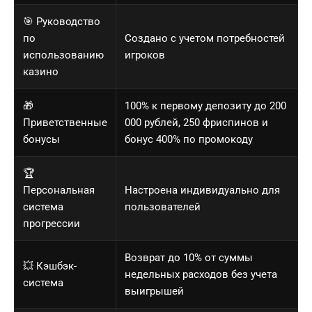
🎯 Руководство
по
Создано с учетом потребностей
использованию
игроков
казино
🎁
100% к первому депозиту до 200
Приветственные
000 рублей, 250 фриспинов и
бонусы
бонус 400% по промокоду
🏆
Персональная
Настроена индивидуально для
система
пользователей
прогрессии
Возврат до 10% от суммы
💥 Кэшбэк-
недельных расходов без учета
система
выигрышей