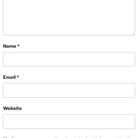
Name
*
Email
*
Website