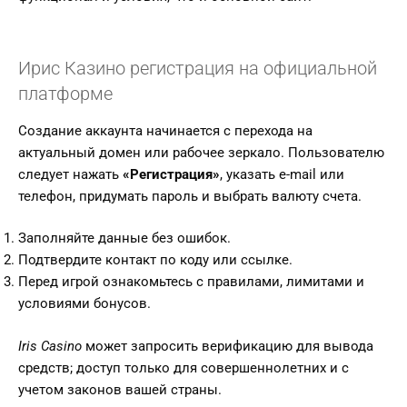
Ирис Казино регистрация на официальной
платформе
Создание аккаунта начинается с перехода на
актуальный домен или рабочее зеркало. Пользователю
следует нажать
«Регистрация»
, указать e-mail или
телефон, придумать пароль и выбрать валюту счета.
Заполняйте данные без ошибок.
Подтвердите контакт по коду или ссылке.
Перед игрой ознакомьтесь с правилами, лимитами и
условиями бонусов.
Iris Casino
может запросить верификацию для вывода
средств; доступ только для совершеннолетних и с
учетом законов вашей страны.