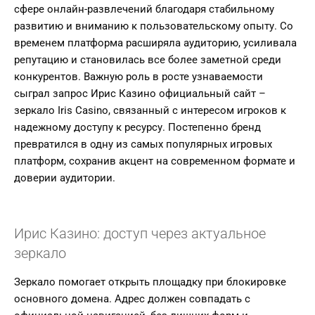
сфере онлайн-развлечений благодаря стабильному
развитию и вниманию к пользовательскому опыту. Со
временем платформа расширяла аудиторию, усиливала
репутацию и становилась все более заметной среди
конкурентов. Важную роль в росте узнаваемости
сыграл запрос Ирис Казино официальный сайт –
зеркало Iris Casino, связанный с интересом игроков к
надежному доступу к ресурсу. Постепенно бренд
превратился в одну из самых популярных игровых
платформ, сохранив акцент на современном формате и
доверии аудитории.
Ирис Казино: доступ через актуальное
зеркало
Зеркало помогает открыть площадку при блокировке
основного домена. Адрес должен совпадать с