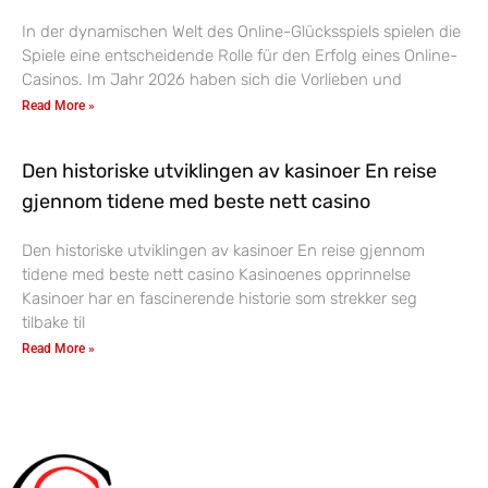
In der dynamischen Welt des Online-Glücksspiels spielen die
Spiele eine entscheidende Rolle für den Erfolg eines Online-
Casinos. Im Jahr 2026 haben sich die Vorlieben und
Read More »
Den historiske utviklingen av kasinoer En reise
gjennom tidene med beste nett casino
Den historiske utviklingen av kasinoer En reise gjennom
tidene med beste nett casino Kasinoenes opprinnelse
Kasinoer har en fascinerende historie som strekker seg
tilbake til
Read More »