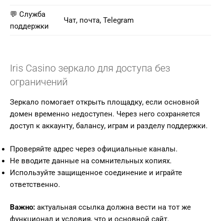
💬 Служба
Чат, почта, Telegram
поддержки
Iris Casino зеркало для доступа без
ограничений
Зеркало помогает открыть площадку, если основной
домен временно недоступен. Через него сохраняется
доступ к аккаунту, балансу, играм и разделу поддержки.
Проверяйте адрес через официальные каналы.
Не вводите данные на сомнительных копиях.
Используйте защищенное соединение и играйте
ответственно.
Важно:
актуальная ссылка должна вести на тот же
функционал и условия, что и основной сайт.