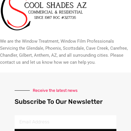
We are the Window Treatment, Window Film Professionals
Servicing the Glendale, Phoenix, Scottsdale, Cave Creek, Carefree,
Chandler, Gilbert, Anthem, AZ, and all surrounding cities. Please
contact us and let us know how we can help you.
Receive the latest news
Subscribe To Our Newsletter