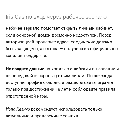
Iris Casino вход через рабочее зеркало
Рабочее зеркало помогает открыть личный кабинет,
если основной домен временно недоступен. Перед
авторизацией проверьте адрес: соединение должно
быть защищено, а ссылка — получена из официальных
каналов поддержки.
Не вводите данные
на копиях с ошибками в названии и
не передавайте пароль третьим лицам. После входа
доступны профиль, баланс и разделы сайта; играйте
только при достижении 18 лет и соблюдайте правила
ответственной игры.
Ирис Казино
рекомендует использовать только
актуальные и проверенные ссылки.