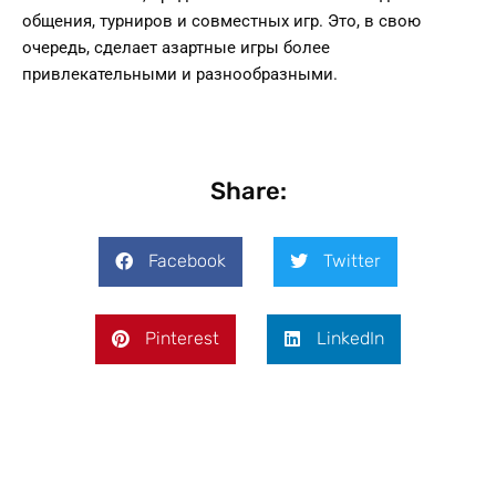
общения, турниров и совместных игр. Это, в свою
очередь, сделает азартные игры более
привлекательными и разнообразными.
Share:
Facebook
Twitter
Pinterest
LinkedIn