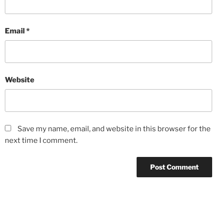
Email
*
Website
Save my name, email, and website in this browser for the
next time I comment.