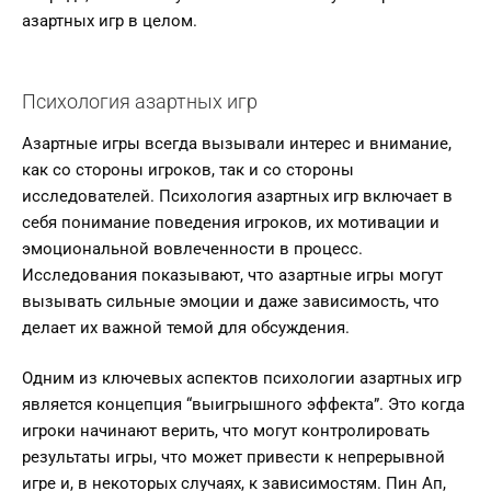
азартных игр в целом.
Психология азартных игр
Азартные игры всегда вызывали интерес и внимание,
как со стороны игроков, так и со стороны
исследователей. Психология азартных игр включает в
себя понимание поведения игроков, их мотивации и
эмоциональной вовлеченности в процесс.
Исследования показывают, что азартные игры могут
вызывать сильные эмоции и даже зависимость, что
делает их важной темой для обсуждения.
Одним из ключевых аспектов психологии азартных игр
является концепция “выигрышного эффекта”. Это когда
игроки начинают верить, что могут контролировать
результаты игры, что может привести к непрерывной
игре и, в некоторых случаях, к зависимостям. Пин Ап,