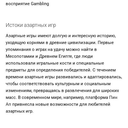
восприятие Gambling
Истоки азартных игр
Азартные игры имеют долгую и интересную историю,
уходящую корнями в древние цивилизации. Первые
упоминания о играх на удачу можно найти в
Месопотамии и Древнем Египте, где люди
использовали игральные кости и специальные
предметы для определения победителей. С течением
времени азартные игры развивались и адаптировались,
чтобы соответствовать культурным и социальным
изменениям, превращаясь в развлечения для широких
масс. В современном мире, например, платформа
Пин
Ап
привнесла новые возможности для любителей
азартных игр.