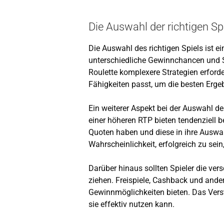
Die Auswahl der richtigen Sp
Die Auswahl des richtigen Spiels ist e
unterschiedliche Gewinnchancen und St
Roulette komplexere Strategien erforder
Fähigkeiten passt, um die besten Ergeb
Ein weiterer Aspekt bei der Auswahl de
einer höheren RTP bieten tendenziell b
Quoten haben und diese in ihre Auswah
Wahrscheinlichkeit, erfolgreich zu sein
Darüber hinaus sollten Spieler die v
ziehen. Freispiele, Cashback und ande
Gewinnmöglichkeiten bieten. Das Verst
sie effektiv nutzen kann.