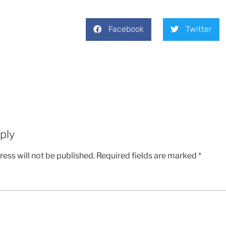
Facebook
Twitter
ply
ess will not be published.
Required fields are marked
*