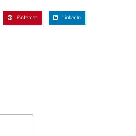
Pinterest
LinkedIn