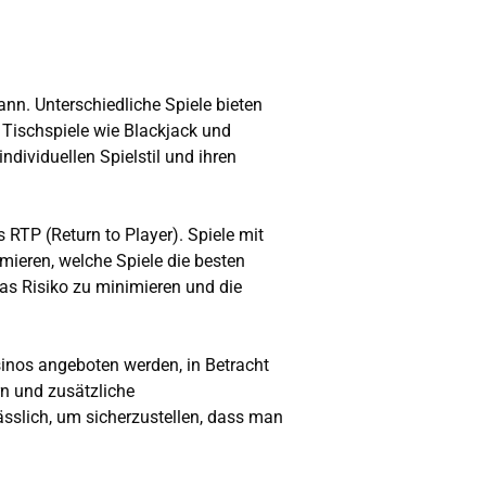
ann. Unterschiedliche Spiele bieten
 Tischspiele wie Blackjack und
ndividuellen Spielstil und ihren
 RTP (Return to Player). Spiele mit
rmieren, welche Spiele die besten
as Risiko zu minimieren und die
inos angeboten werden, in Betracht
rn und zusätzliche
sslich, um sicherzustellen, dass man