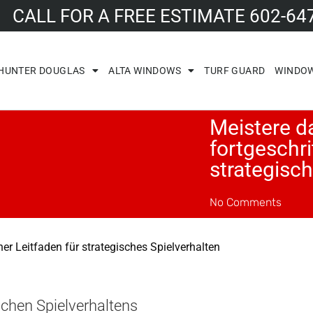
CALL FOR A FREE ESTIMATE 602-64
HUNTER DOUGLAS
ALTA WINDOWS
TURF GUARD
WINDOW
Meistere d
fortgeschri
strategisch
No Comments
ner Leitfaden für strategisches Spielverhalten
schen Spielverhaltens