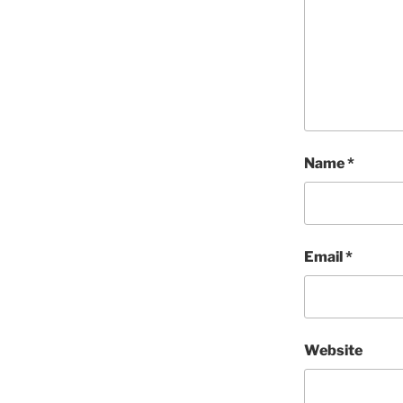
Name
*
Email
*
Website