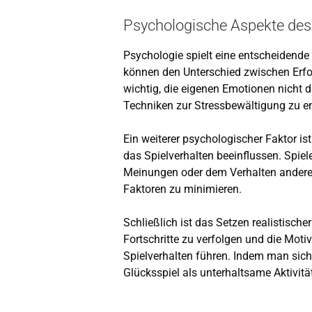
Psychologische Aspekte des
Psychologie spielt eine entscheidende 
können den Unterschied zwischen Erfol
wichtig, die eigenen Emotionen nicht d
Techniken zur Stressbewältigung zu en
Ein weiterer psychologischer Faktor i
das Spielverhalten beeinflussen. Spiel
Meinungen oder dem Verhalten anderer.
Faktoren zu minimieren.
Schließlich ist das Setzen realistische
Fortschritte zu verfolgen und die Mot
Spielverhalten führen. Indem man sich 
Glücksspiel als unterhaltsame Aktivitä