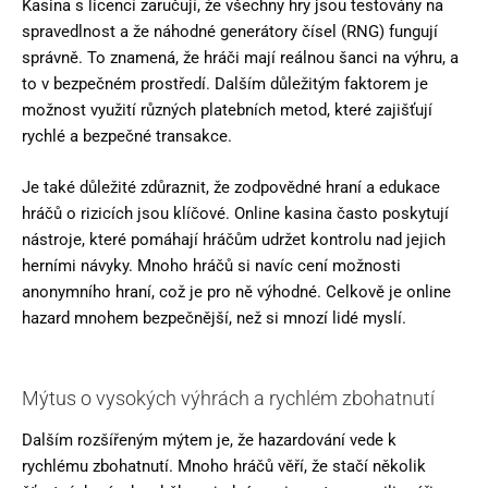
Kasina s licencí zaručují, že všechny hry jsou testovány na
spravedlnost a že náhodné generátory čísel (RNG) fungují
správně. To znamená, že hráči mají reálnou šanci na výhru, a
to v bezpečném prostředí. Dalším důležitým faktorem je
možnost využití různých platebních metod, které zajišťují
rychlé a bezpečné transakce.
Je také důležité zdůraznit, že zodpovědné hraní a edukace
hráčů o rizicích jsou klíčové. Online kasina často poskytují
nástroje, které pomáhají hráčům udržet kontrolu nad jejich
herními návyky. Mnoho hráčů si navíc cení možnosti
anonymního hraní, což je pro ně výhodné. Celkově je online
hazard mnohem bezpečnější, než si mnozí lidé myslí.
Mýtus o vysokých výhrách a rychlém zbohatnutí
Dalším rozšířeným mýtem je, že hazardování vede k
rychlému zbohatnutí. Mnoho hráčů věří, že stačí několik