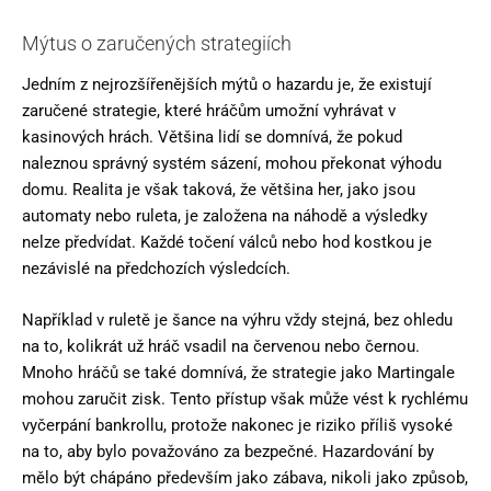
Mýtus o zaručených strategiích
Jedním z nejrozšířenějších mýtů o hazardu je, že existují
zaručené strategie, které hráčům umožní vyhrávat v
kasinových hrách. Většina lidí se domnívá, že pokud
naleznou správný systém sázení, mohou překonat výhodu
domu. Realita je však taková, že většina her, jako jsou
automaty nebo ruleta, je založena na náhodě a výsledky
nelze předvídat. Každé točení válců nebo hod kostkou je
nezávislé na předchozích výsledcích.
Například v ruletě je šance na výhru vždy stejná, bez ohledu
na to, kolikrát už hráč vsadil na červenou nebo černou.
Mnoho hráčů se také domnívá, že strategie jako Martingale
mohou zaručit zisk. Tento přístup však může vést k rychlému
vyčerpání bankrollu, protože nakonec je riziko příliš vysoké
na to, aby bylo považováno za bezpečné. Hazardování by
mělo být chápáno především jako zábava, nikoli jako způsob,