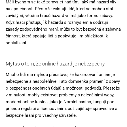
Měli bychom se také zamyslet nad tím, jaký má hazard vliv
na společnost. Přestože existují lidé, kteří se mohou stát
závislými, většina hráčů hazard vnímá jako formu zábavy.
Když hráči přistupují k hazardu s rozmyslem a dodržují
zásady zodpovědného hraní, může to být bezpečná a zábavná
činnost, která spojuje lidi a poskytuje jim příležitosti k
socializaci.
Mýtus o tom, že online hazard je nebezpečný
Mnoho lidí má mylnou představu, že hazardování online je
nebezpečné a nespolehlivé. Tato domněnka pramení z obavy
o bezpečnost osobních údajů a možnosti podvodů. Přestože
v minulosti mohly existovat problémy s nelegálními weby,
moderní online kasina, jako je Nomini casino, fungují pod
přísnou regulací a licencováním, což zajišťuje spravedlivé a
bezpečné hraní pro všechny uživatele.