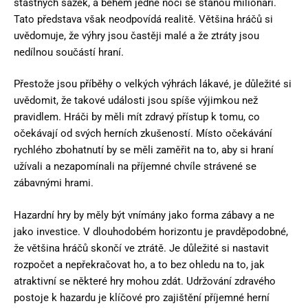
šťastných sázek, a během jedné noci se stanou milionáři.
Tato představa však neodpovídá realitě. Většina hráčů si
uvědomuje, že výhry jsou častěji malé a že ztráty jsou
nedílnou součástí hraní.
Přestože jsou příběhy o velkých výhrách lákavé, je důležité si
uvědomit, že takové události jsou spíše výjimkou než
pravidlem. Hráči by měli mít zdravý přístup k tomu, co
očekávají od svých herních zkušeností. Místo očekávání
rychlého zbohatnutí by se měli zaměřit na to, aby si hraní
užívali a nezapomínali na příjemné chvíle strávené se
zábavnými hrami.
Hazardní hry by měly být vnímány jako forma zábavy a ne
jako investice. V dlouhodobém horizontu je pravděpodobné,
že většina hráčů skončí ve ztrátě. Je důležité si nastavit
rozpočet a nepřekračovat ho, a to bez ohledu na to, jak
atraktivní se některé hry mohou zdát. Udržování zdravého
postoje k hazardu je klíčové pro zajištění příjemné herní