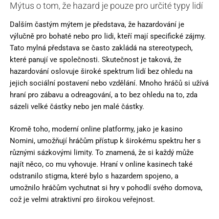
Mýtus o tom, že hazard je pouze pro určité typy lidí
Dalším častým mýtem je představa, že hazardování je
výlučně pro bohaté nebo pro lidi, kteří mají specifické zájmy.
Tato mylná představa se často zakládá na stereotypech,
které panují ve společnosti. Skutečnost je taková, že
hazardování oslovuje široké spektrum lidí bez ohledu na
jejich sociální postavení nebo vzdělání. Mnoho hráčů si užívá
hraní pro zábavu a odreagování, a to bez ohledu na to, zda
sázeli velké částky nebo jen malé částky.
Kromě toho, moderní online platformy, jako je kasino
Nomini, umožňují hráčům přístup k širokému spektru her s
různými sázkovými limity. To znamená, že si každý může
najít něco, co mu vyhovuje. Hraní v online kasinech také
odstranilo stigma, které bylo s hazardem spojeno, a
umožnilo hráčům vychutnat si hry v pohodlí svého domova,
což je velmi atraktivní pro širokou veřejnost.