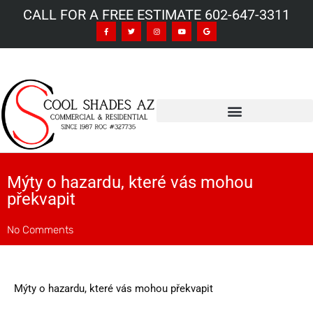
CALL FOR A FREE ESTIMATE 602-647-3311
Mýty o hazardu, které vás mohou
překvapit
No Comments
Mýty o hazardu, které vás mohou překvapit