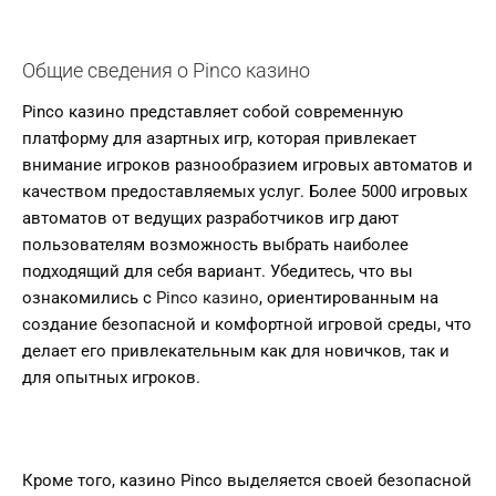
Общие сведения о Pinco казино
Pinco казино представляет собой современную
платформу для азартных игр, которая привлекает
внимание игроков разнообразием игровых автоматов и
качеством предоставляемых услуг. Более 5000 игровых
автоматов от ведущих разработчиков игр дают
пользователям возможность выбрать наиболее
подходящий для себя вариант. Убедитесь, что вы
ознакомились с
Pinco казино
, ориентированным на
создание безопасной и комфортной игровой среды, что
делает его привлекательным как для новичков, так и
для опытных игроков.
Кроме того, казино Pinco выделяется своей безопасной