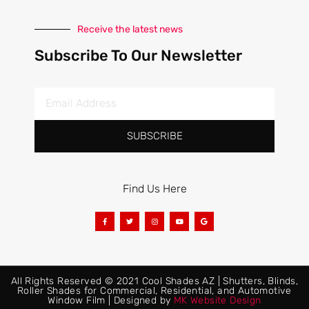
Receive the latest news
Subscribe To Our Newsletter
SUBSCRIBE
Find Us Here
All Rights Reserved © 2021 Cool Shades AZ | Shutters, Blinds,
Roller Shades for Commercial, Residential, and Automotive
Window Film | Designed by
MK Website Design