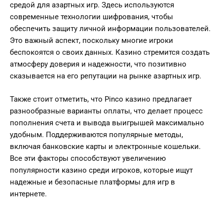
средой для азартных игр. Здесь используются
современные технологии шифрования, чтобы
обеспечить защиту личной информации пользователей.
Это важный аспект, поскольку многие игроки
беспокоятся о своих данных. Казино стремится создать
атмосферу доверия и надежности, что позитивно
сказывается на его репутации на рынке азартных игр.
Также стоит отметить, что Pinco казино предлагает
разнообразные варианты оплаты, что делает процесс
пополнения счета и вывода выигрышей максимально
удобным. Поддерживаются популярные методы,
включая банковские карты и электронные кошельки.
Все эти факторы способствуют увеличению
популярности казино среди игроков, которые ищут
надежные и безопасные платформы для игр в
интернете.