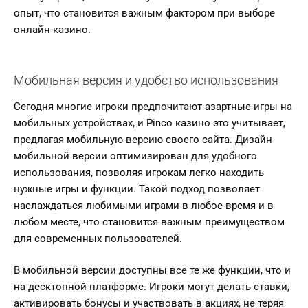
опыт, что становится важным фактором при выборе
онлайн-казино.
Мобильная версия и удобство использования
Сегодня многие игроки предпочитают азартные игры на
мобильных устройствах, и Pinco казино это учитывает,
предлагая мобильную версию своего сайта. Дизайн
мобильной версии оптимизирован для удобного
использования, позволяя игрокам легко находить
нужные игры и функции. Такой подход позволяет
наслаждаться любимыми играми в любое время и в
любом месте, что становится важным преимуществом
для современных пользователей.
В мобильной версии доступны все те же функции, что и
на десктопной платформе. Игроки могут делать ставки,
активировать бонусы и участвовать в акциях, не теряя