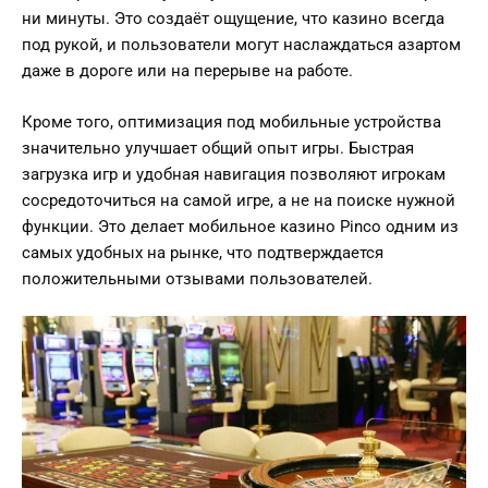
ни минуты. Это создаёт ощущение, что казино всегда
под рукой, и пользователи могут наслаждаться азартом
даже в дороге или на перерыве на работе.
Кроме того, оптимизация под мобильные устройства
значительно улучшает общий опыт игры. Быстрая
загрузка игр и удобная навигация позволяют игрокам
сосредоточиться на самой игре, а не на поиске нужной
функции. Это делает мобильное казино Pinco одним из
самых удобных на рынке, что подтверждается
положительными отзывами пользователей.