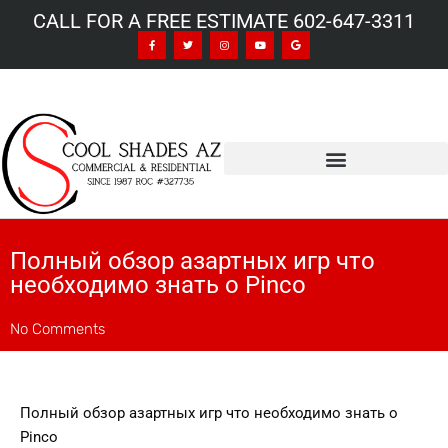
CALL FOR A FREE ESTIMATE 602-647-3311
Полный обзор азартных игр что
необходимо знать о Pinco
No Comments
Полный обзор азартных игр что необходимо знать о
Pinco